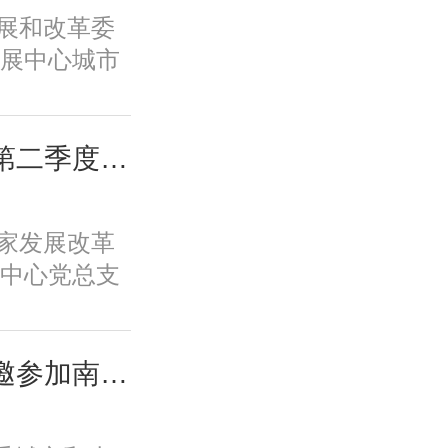
新体系、培
家发展和改革委
保障全要素
展中心城市
一条具有中
专题调研全
。
教育学生学
工作。
城市中心党总支召开第二季度全体党员大会
国家发展改革
中心党总支
党员大会。会
任高国力主
支部委员、
城市中心负责同志应邀参加南京都市圈首次年中活动并在主场活动致辞
。