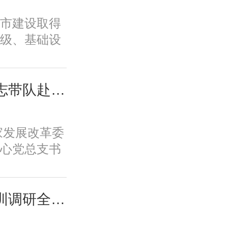
历史文脉、
市建设取得
韧性等转型
级、基础设
标，必须紧
、规划建设
新城市、舒
面取得积极
低碳的美丽
变发展方
城市中心主要负责同志带队赴摩尔线程“夸娥”北京智算中心专题调研
市、崇德向
功能品质、
的智慧城市
历史文脉、
新体系、培
国家发展改革委
韧性等转型
保障全要素
心党总支书
标，必须紧
一条具有中
摩尔线程“夸
新城市、舒
。
题调研。
低碳的美丽
城市中心课题组赴深圳调研全国人才大数据平台福田区学生学习力项目应用情况
市、崇德向
的智慧城市