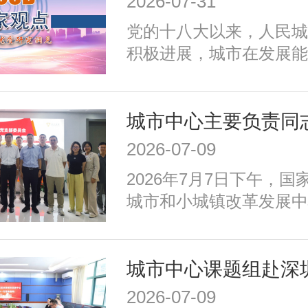
2026-07-31
加强生态环境保护、赓续
党的十八大以来，人民城
推动精细治理、增强城市
积极进展，城市在发展能
发展任务。为实现以上目
施、公共服务、生态环境
密围绕建设富有活力的创
治理、历史文化保护等方
适便利的宜居城市、绿色
成效；同时，也面临着转
城市、安全可靠的韧性城
式、培育发展动能、提升
善的文明城市、便捷高效
2026-07-09
加强生态环境保护、赓续
等重点任务，优化以构建
2026年7月7日下午，
推动精细治理、增强城市
育新动能、服务全年龄、
城市和小城镇改革发展中
发展任务。为实现以上目
为重点的政策体系，走出
记、主任高国力带队，赴
密围绕建设富有活力的创
国特色的现代化城市道路
娥”北京智算中心开展专
适便利的宜居城市、绿色
城市、安全可靠的韧性城
善的文明城市、便捷高效
2026-07-09