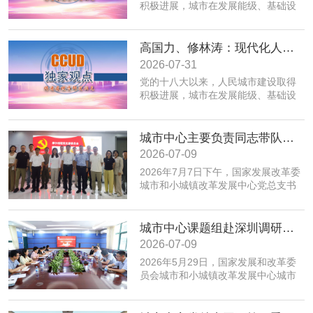
积极进展，城市在发展能级、基础设
施、公共服务、生态环境、规划建设
治理、历史文化保护等方面取得积极
成效；同时，也面临着转变发展方
高国力、修林涛：现代化人民城市高质量发展的战略框架与政策体系
式、培育发展动能、提升功能品质、
2026-07-31
加强生态环境保护、赓续历史文脉、
党的十八大以来，人民城市建设取得
推动精细治理、增强城市韧性等转型
积极进展，城市在发展能级、基础设
发展任务。为实现以上目标，必须紧
施、公共服务、生态环境、规划建设
密围绕建设富有活力的创新城市、舒
治理、历史文化保护等方面取得积极
适便利的宜居城市、绿色低碳的美丽
成效；同时，也面临着转变发展方
城市中心主要负责同志带队赴摩尔线程“夸娥”北京智算中心专题调研
城市、安全可靠的韧性城市、崇德向
式、培育发展动能、提升功能品质、
善的文明城市、便捷高效的智慧城市
2026-07-09
加强生态环境保护、赓续历史文脉、
等重点任务，优化以构建新体系、培
2026年7月7日下午，国家发展改革委
推动精细治理、增强城市韧性等转型
育新动能、服务全年龄、保障全要素
城市和小城镇改革发展中心党总支书
发展任务。为实现以上目标，必须紧
为重点的政策体系，走出一条具有中
记、主任高国力带队，赴摩尔线程“夸
密围绕建设富有活力的创新城市、舒
国特色的现代化城市道路。
娥”北京智算中心开展专题调研。
适便利的宜居城市、绿色低碳的美丽
城市中心课题组赴深圳调研全国人才大数据平台福田区学生学习力项目应用情况
城市、安全可靠的韧性城市、崇德向
善的文明城市、便捷高效的智慧城市
2026-07-09
等重点任务，优化以构建新体系、培
​2026年5月29日，国家发展和改革委
育新动能、服务全年龄、保障全要素
员会城市和小城镇改革发展中心城市
为重点的政策体系，走出一条具有中
创新部赴深圳市福田区，专题调研全
国特色的现代化城市道路。
国人才大数据平台在基础教育学生学