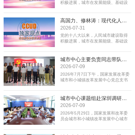
积极进展，城市在发展能级、基础设
施、公共服务、生态环境、规划建设
治理、历史文化保护等方面取得积极
成效；同时，也面临着转变发展方
高国力、修林涛：现代化人民城市高质量发展的战略框架与政策体系
式、培育发展动能、提升功能品质、
2026-07-31
加强生态环境保护、赓续历史文脉、
党的十八大以来，人民城市建设取得
推动精细治理、增强城市韧性等转型
积极进展，城市在发展能级、基础设
发展任务。为实现以上目标，必须紧
施、公共服务、生态环境、规划建设
密围绕建设富有活力的创新城市、舒
治理、历史文化保护等方面取得积极
适便利的宜居城市、绿色低碳的美丽
成效；同时，也面临着转变发展方
城市中心主要负责同志带队赴摩尔线程“夸娥”北京智算中心专题调研
城市、安全可靠的韧性城市、崇德向
式、培育发展动能、提升功能品质、
善的文明城市、便捷高效的智慧城市
2026-07-09
加强生态环境保护、赓续历史文脉、
等重点任务，优化以构建新体系、培
2026年7月7日下午，国家发展改革委
推动精细治理、增强城市韧性等转型
育新动能、服务全年龄、保障全要素
城市和小城镇改革发展中心党总支书
发展任务。为实现以上目标，必须紧
为重点的政策体系，走出一条具有中
记、主任高国力带队，赴摩尔线程“夸
密围绕建设富有活力的创新城市、舒
国特色的现代化城市道路。
娥”北京智算中心开展专题调研。
适便利的宜居城市、绿色低碳的美丽
城市中心课题组赴深圳调研全国人才大数据平台福田区学生学习力项目应用情况
城市、安全可靠的韧性城市、崇德向
善的文明城市、便捷高效的智慧城市
2026-07-09
等重点任务，优化以构建新体系、培
​2026年5月29日，国家发展和改革委
育新动能、服务全年龄、保障全要素
员会城市和小城镇改革发展中心城市
为重点的政策体系，走出一条具有中
创新部赴深圳市福田区，专题调研全
国特色的现代化城市道路。
国人才大数据平台在基础教育学生学