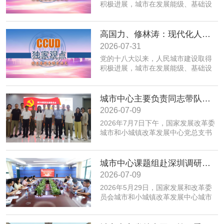
积极进展，城市在发展能级、基础设
施、公共服务、生态环境、规划建设
治理、历史文化保护等方面取得积极
成效；同时，也面临着转变发展方
高国力、修林涛：现代化人民城市高质量发展的战略框架与政策体系
式、培育发展动能、提升功能品质、
2026-07-31
加强生态环境保护、赓续历史文脉、
党的十八大以来，人民城市建设取得
推动精细治理、增强城市韧性等转型
积极进展，城市在发展能级、基础设
发展任务。为实现以上目标，必须紧
施、公共服务、生态环境、规划建设
密围绕建设富有活力的创新城市、舒
治理、历史文化保护等方面取得积极
适便利的宜居城市、绿色低碳的美丽
成效；同时，也面临着转变发展方
城市中心主要负责同志带队赴摩尔线程“夸娥”北京智算中心专题调研
城市、安全可靠的韧性城市、崇德向
式、培育发展动能、提升功能品质、
善的文明城市、便捷高效的智慧城市
2026-07-09
加强生态环境保护、赓续历史文脉、
等重点任务，优化以构建新体系、培
2026年7月7日下午，国家发展改革委
推动精细治理、增强城市韧性等转型
育新动能、服务全年龄、保障全要素
城市和小城镇改革发展中心党总支书
发展任务。为实现以上目标，必须紧
为重点的政策体系，走出一条具有中
记、主任高国力带队，赴摩尔线程“夸
密围绕建设富有活力的创新城市、舒
国特色的现代化城市道路。
娥”北京智算中心开展专题调研。
适便利的宜居城市、绿色低碳的美丽
城市中心课题组赴深圳调研全国人才大数据平台福田区学生学习力项目应用情况
城市、安全可靠的韧性城市、崇德向
善的文明城市、便捷高效的智慧城市
2026-07-09
等重点任务，优化以构建新体系、培
​2026年5月29日，国家发展和改革委
育新动能、服务全年龄、保障全要素
员会城市和小城镇改革发展中心城市
为重点的政策体系，走出一条具有中
创新部赴深圳市福田区，专题调研全
国特色的现代化城市道路。
国人才大数据平台在基础教育学生学