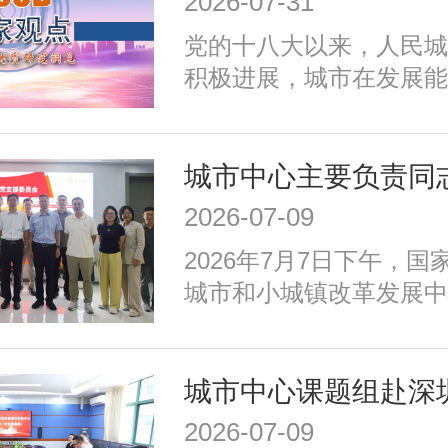
2026-07-31
加强生态环境保护、赓续
党的十八大以来，人民城
推动精细治理、增强城市
积极进展，城市在发展能
发展任务。为实现以上目
施、公共服务、生态环境
密围绕建设富有活力的创
治理、历史文化保护等方
适便利的宜居城市、绿色
成效；同时，也面临着转
城市、安全可靠的韧性城
式、培育发展动能、提升
善的文明城市、便捷高效
2026-07-09
加强生态环境保护、赓续
等重点任务，优化以构建
2026年7月7日下午，
推动精细治理、增强城市
育新动能、服务全年龄、
城市和小城镇改革发展中
发展任务。为实现以上目
为重点的政策体系，走出
记、主任高国力带队，赴
密围绕建设富有活力的创
国特色的现代化城市道路
娥”北京智算中心开展专
适便利的宜居城市、绿色
城市、安全可靠的韧性城
善的文明城市、便捷高效
2026-07-09