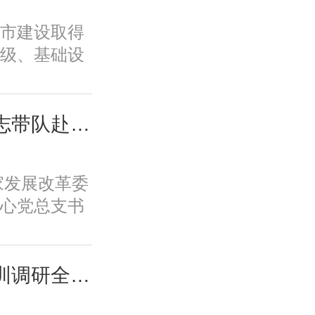
历史文脉、
市建设取得
韧性等转型
级、基础设
标，必须紧
、规划建设
新城市、舒
面取得积极
低碳的美丽
变发展方
城市中心主要负责同志带队赴摩尔线程“夸娥”北京智算中心专题调研
市、崇德向
功能品质、
的智慧城市
历史文脉、
新体系、培
国家发展改革委
韧性等转型
保障全要素
心党总支书
标，必须紧
一条具有中
摩尔线程“夸
新城市、舒
。
题调研。
低碳的美丽
城市中心课题组赴深圳调研全国人才大数据平台福田区学生学习力项目应用情况
市、崇德向
的智慧城市