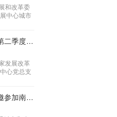
新体系、培
家发展和改革委
保障全要素
展中心城市
一条具有中
专题调研全
。
教育学生学
工作。
城市中心党总支召开第二季度全体党员大会
国家发展改革
中心党总支
党员大会。会
任高国力主
支部委员、
城市中心负责同志应邀参加南京都市圈首次年中活动并在主场活动致辞
。