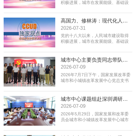
积极进展，城市在发展能级、基础设
施、公共服务、生态环境、规划建设
治理、历史文化保护等方面取得积极
成效；同时，也面临着转变发展方
高国力、修林涛：现代化人民城市高质量发展的战略框架与政策体系
式、培育发展动能、提升功能品质、
2026-07-31
加强生态环境保护、赓续历史文脉、
党的十八大以来，人民城市建设取得
推动精细治理、增强城市韧性等转型
积极进展，城市在发展能级、基础设
发展任务。为实现以上目标，必须紧
施、公共服务、生态环境、规划建设
密围绕建设富有活力的创新城市、舒
治理、历史文化保护等方面取得积极
适便利的宜居城市、绿色低碳的美丽
成效；同时，也面临着转变发展方
城市中心主要负责同志带队赴摩尔线程“夸娥”北京智算中心专题调研
城市、安全可靠的韧性城市、崇德向
式、培育发展动能、提升功能品质、
善的文明城市、便捷高效的智慧城市
2026-07-09
加强生态环境保护、赓续历史文脉、
等重点任务，优化以构建新体系、培
2026年7月7日下午，国家发展改革委
推动精细治理、增强城市韧性等转型
育新动能、服务全年龄、保障全要素
城市和小城镇改革发展中心党总支书
发展任务。为实现以上目标，必须紧
为重点的政策体系，走出一条具有中
记、主任高国力带队，赴摩尔线程“夸
密围绕建设富有活力的创新城市、舒
国特色的现代化城市道路。
娥”北京智算中心开展专题调研。
适便利的宜居城市、绿色低碳的美丽
城市中心课题组赴深圳调研全国人才大数据平台福田区学生学习力项目应用情况
城市、安全可靠的韧性城市、崇德向
善的文明城市、便捷高效的智慧城市
2026-07-09
等重点任务，优化以构建新体系、培
​2026年5月29日，国家发展和改革委
育新动能、服务全年龄、保障全要素
员会城市和小城镇改革发展中心城市
为重点的政策体系，走出一条具有中
创新部赴深圳市福田区，专题调研全
国特色的现代化城市道路。
国人才大数据平台在基础教育学生学