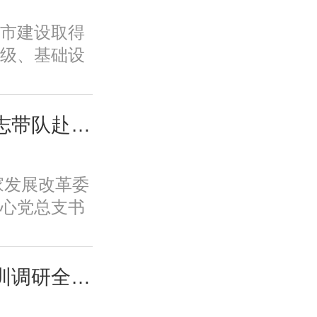
历史文脉、
市建设取得
韧性等转型
级、基础设
标，必须紧
、规划建设
新城市、舒
面取得积极
低碳的美丽
变发展方
城市中心主要负责同志带队赴摩尔线程“夸娥”北京智算中心专题调研
市、崇德向
功能品质、
的智慧城市
历史文脉、
新体系、培
国家发展改革委
韧性等转型
保障全要素
心党总支书
标，必须紧
一条具有中
摩尔线程“夸
新城市、舒
。
题调研。
低碳的美丽
城市中心课题组赴深圳调研全国人才大数据平台福田区学生学习力项目应用情况
市、崇德向
的智慧城市