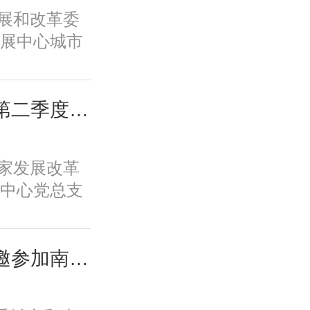
新体系、培
家发展和改革委
保障全要素
展中心城市
一条具有中
专题调研全
。
教育学生学
工作。
城市中心党总支召开第二季度全体党员大会
国家发展改革
中心党总支
党员大会。会
任高国力主
支部委员、
城市中心负责同志应邀参加南京都市圈首次年中活动并在主场活动致辞
。