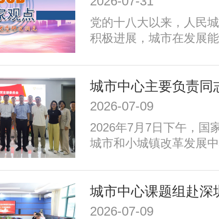
2026-07-31
加强生态环境保护、赓续
党的十八大以来，人民城
推动精细治理、增强城市
积极进展，城市在发展能
发展任务。为实现以上目
施、公共服务、生态环境
密围绕建设富有活力的创
治理、历史文化保护等方
适便利的宜居城市、绿色
成效；同时，也面临着转
城市、安全可靠的韧性城
式、培育发展动能、提升
善的文明城市、便捷高效
2026-07-09
加强生态环境保护、赓续
等重点任务，优化以构建
2026年7月7日下午，
推动精细治理、增强城市
育新动能、服务全年龄、
城市和小城镇改革发展中
发展任务。为实现以上目
为重点的政策体系，走出
记、主任高国力带队，赴
密围绕建设富有活力的创
国特色的现代化城市道路
娥”北京智算中心开展专
适便利的宜居城市、绿色
城市、安全可靠的韧性城
善的文明城市、便捷高效
2026-07-09