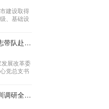
历史文脉、
市建设取得
韧性等转型
级、基础设
标，必须紧
、规划建设
新城市、舒
面取得积极
低碳的美丽
变发展方
城市中心主要负责同志带队赴摩尔线程“夸娥”北京智算中心专题调研
市、崇德向
功能品质、
的智慧城市
历史文脉、
新体系、培
国家发展改革委
韧性等转型
保障全要素
心党总支书
标，必须紧
一条具有中
摩尔线程“夸
新城市、舒
。
题调研。
低碳的美丽
城市中心课题组赴深圳调研全国人才大数据平台福田区学生学习力项目应用情况
市、崇德向
的智慧城市