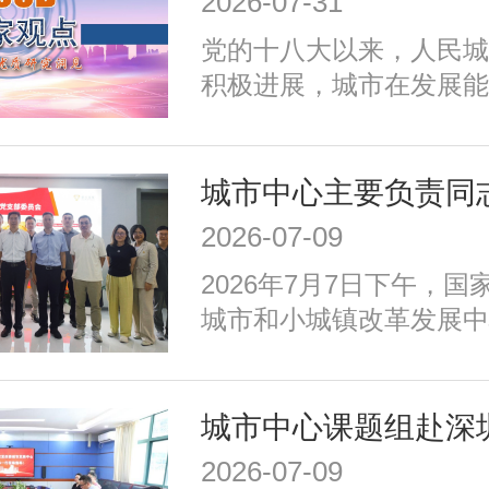
2026-07-31
加强生态环境保护、赓续
党的十八大以来，人民城
推动精细治理、增强城市
积极进展，城市在发展能
发展任务。为实现以上目
施、公共服务、生态环境
密围绕建设富有活力的创
治理、历史文化保护等方
适便利的宜居城市、绿色
成效；同时，也面临着转
城市、安全可靠的韧性城
式、培育发展动能、提升
善的文明城市、便捷高效
2026-07-09
加强生态环境保护、赓续
等重点任务，优化以构建
2026年7月7日下午，
推动精细治理、增强城市
育新动能、服务全年龄、
城市和小城镇改革发展中
发展任务。为实现以上目
为重点的政策体系，走出
记、主任高国力带队，赴
密围绕建设富有活力的创
国特色的现代化城市道路
娥”北京智算中心开展专
适便利的宜居城市、绿色
城市、安全可靠的韧性城
善的文明城市、便捷高效
2026-07-09