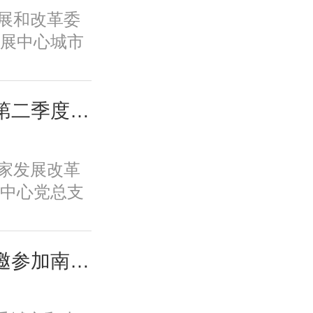
新体系、培
家发展和改革委
保障全要素
展中心城市
一条具有中
专题调研全
。
教育学生学
工作。
城市中心党总支召开第二季度全体党员大会
国家发展改革
中心党总支
党员大会。会
任高国力主
支部委员、
城市中心负责同志应邀参加南京都市圈首次年中活动并在主场活动致辞
。