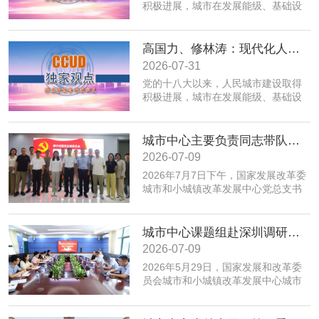
积极进展，城市在发展能级、基础设
施、公共服务、生态环境、规划建设
治理、历史文化保护等方面取得积极
成效；同时，也面临着转变发展方
高国力、修林涛：现代化人民城市高质量发展的战略框架与政策体系
式、培育发展动能、提升功能品质、
2026-07-31
加强生态环境保护、赓续历史文脉、
党的十八大以来，人民城市建设取得
推动精细治理、增强城市韧性等转型
积极进展，城市在发展能级、基础设
发展任务。为实现以上目标，必须紧
施、公共服务、生态环境、规划建设
密围绕建设富有活力的创新城市、舒
治理、历史文化保护等方面取得积极
适便利的宜居城市、绿色低碳的美丽
成效；同时，也面临着转变发展方
城市中心主要负责同志带队赴摩尔线程“夸娥”北京智算中心专题调研
城市、安全可靠的韧性城市、崇德向
式、培育发展动能、提升功能品质、
善的文明城市、便捷高效的智慧城市
2026-07-09
加强生态环境保护、赓续历史文脉、
等重点任务，优化以构建新体系、培
2026年7月7日下午，国家发展改革委
推动精细治理、增强城市韧性等转型
育新动能、服务全年龄、保障全要素
城市和小城镇改革发展中心党总支书
发展任务。为实现以上目标，必须紧
为重点的政策体系，走出一条具有中
记、主任高国力带队，赴摩尔线程“夸
密围绕建设富有活力的创新城市、舒
国特色的现代化城市道路。
娥”北京智算中心开展专题调研。
适便利的宜居城市、绿色低碳的美丽
城市中心课题组赴深圳调研全国人才大数据平台福田区学生学习力项目应用情况
城市、安全可靠的韧性城市、崇德向
善的文明城市、便捷高效的智慧城市
2026-07-09
等重点任务，优化以构建新体系、培
​2026年5月29日，国家发展和改革委
育新动能、服务全年龄、保障全要素
员会城市和小城镇改革发展中心城市
为重点的政策体系，走出一条具有中
创新部赴深圳市福田区，专题调研全
国特色的现代化城市道路。
国人才大数据平台在基础教育学生学