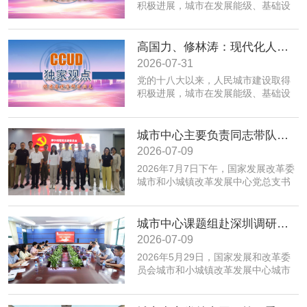
积极进展，城市在发展能级、基础设
施、公共服务、生态环境、规划建设
治理、历史文化保护等方面取得积极
成效；同时，也面临着转变发展方
高国力、修林涛：现代化人民城市高质量发展的战略框架与政策体系
式、培育发展动能、提升功能品质、
2026-07-31
加强生态环境保护、赓续历史文脉、
党的十八大以来，人民城市建设取得
推动精细治理、增强城市韧性等转型
积极进展，城市在发展能级、基础设
发展任务。为实现以上目标，必须紧
施、公共服务、生态环境、规划建设
密围绕建设富有活力的创新城市、舒
治理、历史文化保护等方面取得积极
适便利的宜居城市、绿色低碳的美丽
成效；同时，也面临着转变发展方
城市中心主要负责同志带队赴摩尔线程“夸娥”北京智算中心专题调研
城市、安全可靠的韧性城市、崇德向
式、培育发展动能、提升功能品质、
善的文明城市、便捷高效的智慧城市
2026-07-09
加强生态环境保护、赓续历史文脉、
等重点任务，优化以构建新体系、培
2026年7月7日下午，国家发展改革委
推动精细治理、增强城市韧性等转型
育新动能、服务全年龄、保障全要素
城市和小城镇改革发展中心党总支书
发展任务。为实现以上目标，必须紧
为重点的政策体系，走出一条具有中
记、主任高国力带队，赴摩尔线程“夸
密围绕建设富有活力的创新城市、舒
国特色的现代化城市道路。
娥”北京智算中心开展专题调研。
适便利的宜居城市、绿色低碳的美丽
城市中心课题组赴深圳调研全国人才大数据平台福田区学生学习力项目应用情况
城市、安全可靠的韧性城市、崇德向
善的文明城市、便捷高效的智慧城市
2026-07-09
等重点任务，优化以构建新体系、培
​2026年5月29日，国家发展和改革委
育新动能、服务全年龄、保障全要素
员会城市和小城镇改革发展中心城市
为重点的政策体系，走出一条具有中
创新部赴深圳市福田区，专题调研全
国特色的现代化城市道路。
国人才大数据平台在基础教育学生学