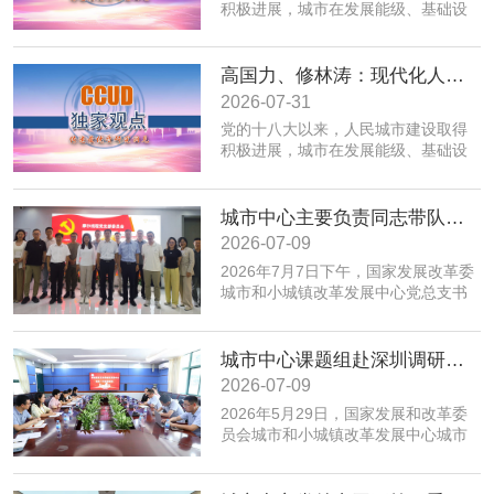
积极进展，城市在发展能级、基础设
施、公共服务、生态环境、规划建设
治理、历史文化保护等方面取得积极
成效；同时，也面临着转变发展方
高国力、修林涛：现代化人民城市高质量发展的战略框架与政策体系
式、培育发展动能、提升功能品质、
2026-07-31
加强生态环境保护、赓续历史文脉、
党的十八大以来，人民城市建设取得
推动精细治理、增强城市韧性等转型
积极进展，城市在发展能级、基础设
发展任务。为实现以上目标，必须紧
施、公共服务、生态环境、规划建设
密围绕建设富有活力的创新城市、舒
治理、历史文化保护等方面取得积极
适便利的宜居城市、绿色低碳的美丽
成效；同时，也面临着转变发展方
城市中心主要负责同志带队赴摩尔线程“夸娥”北京智算中心专题调研
城市、安全可靠的韧性城市、崇德向
式、培育发展动能、提升功能品质、
善的文明城市、便捷高效的智慧城市
2026-07-09
加强生态环境保护、赓续历史文脉、
等重点任务，优化以构建新体系、培
2026年7月7日下午，国家发展改革委
推动精细治理、增强城市韧性等转型
育新动能、服务全年龄、保障全要素
城市和小城镇改革发展中心党总支书
发展任务。为实现以上目标，必须紧
为重点的政策体系，走出一条具有中
记、主任高国力带队，赴摩尔线程“夸
密围绕建设富有活力的创新城市、舒
国特色的现代化城市道路。
娥”北京智算中心开展专题调研。
适便利的宜居城市、绿色低碳的美丽
城市中心课题组赴深圳调研全国人才大数据平台福田区学生学习力项目应用情况
城市、安全可靠的韧性城市、崇德向
善的文明城市、便捷高效的智慧城市
2026-07-09
等重点任务，优化以构建新体系、培
​2026年5月29日，国家发展和改革委
育新动能、服务全年龄、保障全要素
员会城市和小城镇改革发展中心城市
为重点的政策体系，走出一条具有中
创新部赴深圳市福田区，专题调研全
国特色的现代化城市道路。
国人才大数据平台在基础教育学生学