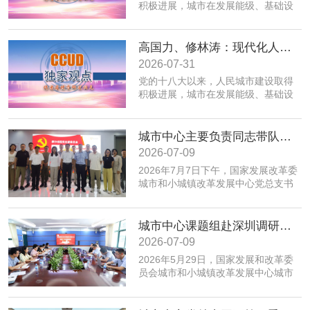
积极进展，城市在发展能级、基础设
施、公共服务、生态环境、规划建设
治理、历史文化保护等方面取得积极
成效；同时，也面临着转变发展方
高国力、修林涛：现代化人民城市高质量发展的战略框架与政策体系
式、培育发展动能、提升功能品质、
2026-07-31
加强生态环境保护、赓续历史文脉、
党的十八大以来，人民城市建设取得
推动精细治理、增强城市韧性等转型
积极进展，城市在发展能级、基础设
发展任务。为实现以上目标，必须紧
施、公共服务、生态环境、规划建设
密围绕建设富有活力的创新城市、舒
治理、历史文化保护等方面取得积极
适便利的宜居城市、绿色低碳的美丽
成效；同时，也面临着转变发展方
城市中心主要负责同志带队赴摩尔线程“夸娥”北京智算中心专题调研
城市、安全可靠的韧性城市、崇德向
式、培育发展动能、提升功能品质、
善的文明城市、便捷高效的智慧城市
2026-07-09
加强生态环境保护、赓续历史文脉、
等重点任务，优化以构建新体系、培
2026年7月7日下午，国家发展改革委
推动精细治理、增强城市韧性等转型
育新动能、服务全年龄、保障全要素
城市和小城镇改革发展中心党总支书
发展任务。为实现以上目标，必须紧
为重点的政策体系，走出一条具有中
记、主任高国力带队，赴摩尔线程“夸
密围绕建设富有活力的创新城市、舒
国特色的现代化城市道路。
娥”北京智算中心开展专题调研。
适便利的宜居城市、绿色低碳的美丽
城市中心课题组赴深圳调研全国人才大数据平台福田区学生学习力项目应用情况
城市、安全可靠的韧性城市、崇德向
善的文明城市、便捷高效的智慧城市
2026-07-09
等重点任务，优化以构建新体系、培
​2026年5月29日，国家发展和改革委
育新动能、服务全年龄、保障全要素
员会城市和小城镇改革发展中心城市
为重点的政策体系，走出一条具有中
创新部赴深圳市福田区，专题调研全
国特色的现代化城市道路。
国人才大数据平台在基础教育学生学