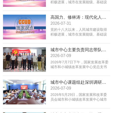
积极进展，城市在发展能级、基础设
施、公共服务、生态环境、规划建设
治理、历史文化保护等方面取得积极
成效；同时，也面临着转变发展方
高国力、修林涛：现代化人民城市高质量发展的战略框架与政策体系
式、培育发展动能、提升功能品质、
2026-07-31
加强生态环境保护、赓续历史文脉、
党的十八大以来，人民城市建设取得
推动精细治理、增强城市韧性等转型
积极进展，城市在发展能级、基础设
发展任务。为实现以上目标，必须紧
施、公共服务、生态环境、规划建设
密围绕建设富有活力的创新城市、舒
治理、历史文化保护等方面取得积极
适便利的宜居城市、绿色低碳的美丽
成效；同时，也面临着转变发展方
城市中心主要负责同志带队赴摩尔线程“夸娥”北京智算中心专题调研
城市、安全可靠的韧性城市、崇德向
式、培育发展动能、提升功能品质、
善的文明城市、便捷高效的智慧城市
2026-07-09
加强生态环境保护、赓续历史文脉、
等重点任务，优化以构建新体系、培
2026年7月7日下午，国家发展改革委
推动精细治理、增强城市韧性等转型
育新动能、服务全年龄、保障全要素
城市和小城镇改革发展中心党总支书
发展任务。为实现以上目标，必须紧
为重点的政策体系，走出一条具有中
记、主任高国力带队，赴摩尔线程“夸
密围绕建设富有活力的创新城市、舒
国特色的现代化城市道路。
娥”北京智算中心开展专题调研。
适便利的宜居城市、绿色低碳的美丽
城市中心课题组赴深圳调研全国人才大数据平台福田区学生学习力项目应用情况
城市、安全可靠的韧性城市、崇德向
善的文明城市、便捷高效的智慧城市
2026-07-09
等重点任务，优化以构建新体系、培
​2026年5月29日，国家发展和改革委
育新动能、服务全年龄、保障全要素
员会城市和小城镇改革发展中心城市
为重点的政策体系，走出一条具有中
创新部赴深圳市福田区，专题调研全
国特色的现代化城市道路。
国人才大数据平台在基础教育学生学