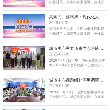
积极进展，城市在发展能级、基础设
施、公共服务、生态环境、规划建设
治理、历史文化保护等方面取得积极
成效；同时，也面临着转变发展方
高国力、修林涛：现代化人民城市高质量发展的战略框架与政策体系
式、培育发展动能、提升功能品质、
2026-07-31
加强生态环境保护、赓续历史文脉、
党的十八大以来，人民城市建设取得
推动精细治理、增强城市韧性等转型
积极进展，城市在发展能级、基础设
发展任务。为实现以上目标，必须紧
施、公共服务、生态环境、规划建设
密围绕建设富有活力的创新城市、舒
治理、历史文化保护等方面取得积极
适便利的宜居城市、绿色低碳的美丽
成效；同时，也面临着转变发展方
城市中心主要负责同志带队赴摩尔线程“夸娥”北京智算中心专题调研
城市、安全可靠的韧性城市、崇德向
式、培育发展动能、提升功能品质、
善的文明城市、便捷高效的智慧城市
2026-07-09
加强生态环境保护、赓续历史文脉、
等重点任务，优化以构建新体系、培
2026年7月7日下午，国家发展改革委
推动精细治理、增强城市韧性等转型
育新动能、服务全年龄、保障全要素
城市和小城镇改革发展中心党总支书
发展任务。为实现以上目标，必须紧
为重点的政策体系，走出一条具有中
记、主任高国力带队，赴摩尔线程“夸
密围绕建设富有活力的创新城市、舒
国特色的现代化城市道路。
娥”北京智算中心开展专题调研。
适便利的宜居城市、绿色低碳的美丽
城市中心课题组赴深圳调研全国人才大数据平台福田区学生学习力项目应用情况
城市、安全可靠的韧性城市、崇德向
善的文明城市、便捷高效的智慧城市
2026-07-09
等重点任务，优化以构建新体系、培
​2026年5月29日，国家发展和改革委
育新动能、服务全年龄、保障全要素
员会城市和小城镇改革发展中心城市
为重点的政策体系，走出一条具有中
创新部赴深圳市福田区，专题调研全
国特色的现代化城市道路。
国人才大数据平台在基础教育学生学