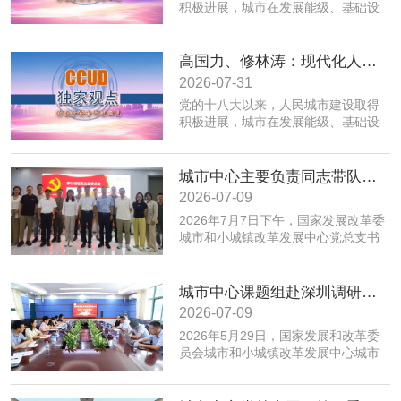
积极进展，城市在发展能级、基础设
施、公共服务、生态环境、规划建设
治理、历史文化保护等方面取得积极
成效；同时，也面临着转变发展方
高国力、修林涛：现代化人民城市高质量发展的战略框架与政策体系
式、培育发展动能、提升功能品质、
2026-07-31
加强生态环境保护、赓续历史文脉、
党的十八大以来，人民城市建设取得
推动精细治理、增强城市韧性等转型
积极进展，城市在发展能级、基础设
发展任务。为实现以上目标，必须紧
施、公共服务、生态环境、规划建设
密围绕建设富有活力的创新城市、舒
治理、历史文化保护等方面取得积极
适便利的宜居城市、绿色低碳的美丽
成效；同时，也面临着转变发展方
城市中心主要负责同志带队赴摩尔线程“夸娥”北京智算中心专题调研
城市、安全可靠的韧性城市、崇德向
式、培育发展动能、提升功能品质、
善的文明城市、便捷高效的智慧城市
2026-07-09
加强生态环境保护、赓续历史文脉、
等重点任务，优化以构建新体系、培
2026年7月7日下午，国家发展改革委
推动精细治理、增强城市韧性等转型
育新动能、服务全年龄、保障全要素
城市和小城镇改革发展中心党总支书
发展任务。为实现以上目标，必须紧
为重点的政策体系，走出一条具有中
记、主任高国力带队，赴摩尔线程“夸
密围绕建设富有活力的创新城市、舒
国特色的现代化城市道路。
娥”北京智算中心开展专题调研。
适便利的宜居城市、绿色低碳的美丽
城市中心课题组赴深圳调研全国人才大数据平台福田区学生学习力项目应用情况
城市、安全可靠的韧性城市、崇德向
善的文明城市、便捷高效的智慧城市
2026-07-09
等重点任务，优化以构建新体系、培
​2026年5月29日，国家发展和改革委
育新动能、服务全年龄、保障全要素
员会城市和小城镇改革发展中心城市
为重点的政策体系，走出一条具有中
创新部赴深圳市福田区，专题调研全
国特色的现代化城市道路。
国人才大数据平台在基础教育学生学