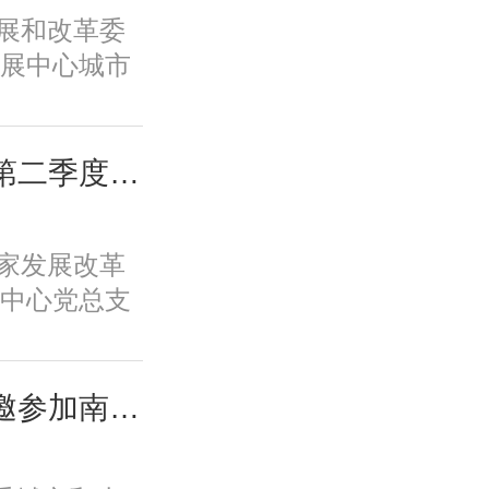
新体系、培
家发展和改革委
保障全要素
展中心城市
一条具有中
专题调研全
。
教育学生学
工作。
城市中心党总支召开第二季度全体党员大会
国家发展改革
中心党总支
党员大会。会
任高国力主
支部委员、
城市中心负责同志应邀参加南京都市圈首次年中活动并在主场活动致辞
。