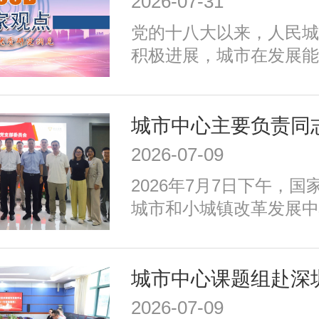
2026-07-31
加强生态环境保护、赓续
党的十八大以来，人民城
推动精细治理、增强城市
积极进展，城市在发展能
发展任务。为实现以上目
施、公共服务、生态环境
密围绕建设富有活力的创
治理、历史文化保护等方
适便利的宜居城市、绿色
成效；同时，也面临着转
城市、安全可靠的韧性城
式、培育发展动能、提升
善的文明城市、便捷高效
2026-07-09
加强生态环境保护、赓续
等重点任务，优化以构建
2026年7月7日下午，
推动精细治理、增强城市
育新动能、服务全年龄、
城市和小城镇改革发展中
发展任务。为实现以上目
为重点的政策体系，走出
记、主任高国力带队，赴
密围绕建设富有活力的创
国特色的现代化城市道路
娥”北京智算中心开展专
适便利的宜居城市、绿色
城市、安全可靠的韧性城
善的文明城市、便捷高效
2026-07-09