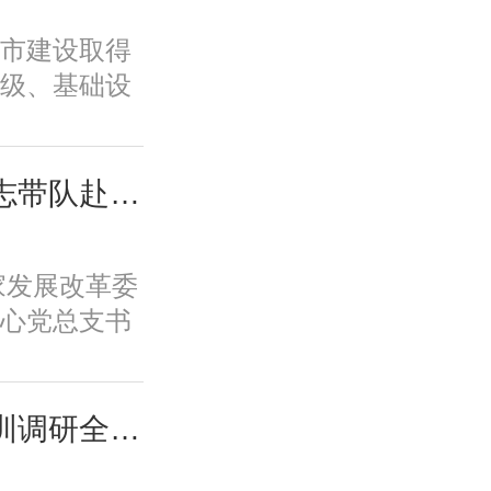
历史文脉、
市建设取得
韧性等转型
级、基础设
标，必须紧
、规划建设
新城市、舒
面取得积极
低碳的美丽
变发展方
城市中心主要负责同志带队赴摩尔线程“夸娥”北京智算中心专题调研
市、崇德向
功能品质、
的智慧城市
历史文脉、
新体系、培
国家发展改革委
韧性等转型
保障全要素
心党总支书
标，必须紧
一条具有中
摩尔线程“夸
新城市、舒
。
题调研。
低碳的美丽
城市中心课题组赴深圳调研全国人才大数据平台福田区学生学习力项目应用情况
市、崇德向
的智慧城市