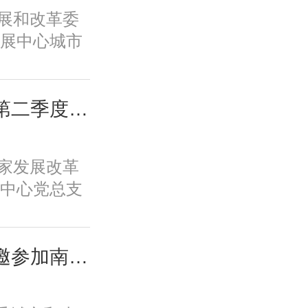
新体系、培
家发展和改革委
保障全要素
展中心城市
一条具有中
专题调研全
。
教育学生学
工作。
城市中心党总支召开第二季度全体党员大会
国家发展改革
中心党总支
党员大会。会
任高国力主
支部委员、
城市中心负责同志应邀参加南京都市圈首次年中活动并在主场活动致辞
。