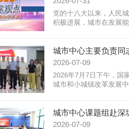
2026-07-31
加强生态环境保护、赓续
党的十八大以来，人民城
推动精细治理、增强城市
积极进展，城市在发展能
发展任务。为实现以上目
施、公共服务、生态环境
密围绕建设富有活力的创
治理、历史文化保护等方
适便利的宜居城市、绿色
成效；同时，也面临着转
城市、安全可靠的韧性城
式、培育发展动能、提升
善的文明城市、便捷高效
2026-07-09
加强生态环境保护、赓续
等重点任务，优化以构建
2026年7月7日下午，
推动精细治理、增强城市
育新动能、服务全年龄、
城市和小城镇改革发展中
发展任务。为实现以上目
为重点的政策体系，走出
记、主任高国力带队，赴
密围绕建设富有活力的创
国特色的现代化城市道路
娥”北京智算中心开展专
适便利的宜居城市、绿色
城市、安全可靠的韧性城
善的文明城市、便捷高效
2026-07-09