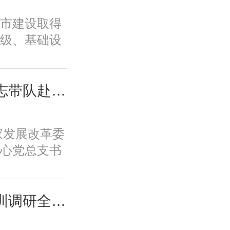
历史文脉、
市建设取得
韧性等转型
级、基础设
标，必须紧
、规划建设
新城市、舒
面取得积极
低碳的美丽
变发展方
城市中心主要负责同志带队赴摩尔线程“夸娥”北京智算中心专题调研
市、崇德向
功能品质、
的智慧城市
历史文脉、
新体系、培
国家发展改革委
韧性等转型
保障全要素
心党总支书
标，必须紧
一条具有中
摩尔线程“夸
新城市、舒
。
题调研。
低碳的美丽
城市中心课题组赴深圳调研全国人才大数据平台福田区学生学习力项目应用情况
市、崇德向
的智慧城市