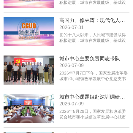
积极进展，城市在发展能级、基础设
施、公共服务、生态环境、规划建设
治理、历史文化保护等方面取得积极
成效；同时，也面临着转变发展方
高国力、修林涛：现代化人民城市高质量发展的战略框架与政策体系
式、培育发展动能、提升功能品质、
2026-07-31
加强生态环境保护、赓续历史文脉、
党的十八大以来，人民城市建设取得
推动精细治理、增强城市韧性等转型
积极进展，城市在发展能级、基础设
发展任务。为实现以上目标，必须紧
施、公共服务、生态环境、规划建设
密围绕建设富有活力的创新城市、舒
治理、历史文化保护等方面取得积极
适便利的宜居城市、绿色低碳的美丽
成效；同时，也面临着转变发展方
城市中心主要负责同志带队赴摩尔线程“夸娥”北京智算中心专题调研
城市、安全可靠的韧性城市、崇德向
式、培育发展动能、提升功能品质、
善的文明城市、便捷高效的智慧城市
2026-07-09
加强生态环境保护、赓续历史文脉、
等重点任务，优化以构建新体系、培
2026年7月7日下午，国家发展改革委
推动精细治理、增强城市韧性等转型
育新动能、服务全年龄、保障全要素
城市和小城镇改革发展中心党总支书
发展任务。为实现以上目标，必须紧
为重点的政策体系，走出一条具有中
记、主任高国力带队，赴摩尔线程“夸
密围绕建设富有活力的创新城市、舒
国特色的现代化城市道路。
娥”北京智算中心开展专题调研。
适便利的宜居城市、绿色低碳的美丽
城市中心课题组赴深圳调研全国人才大数据平台福田区学生学习力项目应用情况
城市、安全可靠的韧性城市、崇德向
善的文明城市、便捷高效的智慧城市
2026-07-09
等重点任务，优化以构建新体系、培
​2026年5月29日，国家发展和改革委
育新动能、服务全年龄、保障全要素
员会城市和小城镇改革发展中心城市
为重点的政策体系，走出一条具有中
创新部赴深圳市福田区，专题调研全
国特色的现代化城市道路。
国人才大数据平台在基础教育学生学