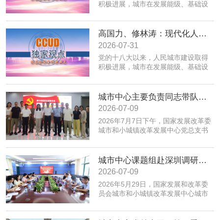
积极进展，城市在发展能级、基础设
施、公共服务、生态环境、规划建设
治理、历史文化保护等方面取得积极
成效；同时，也面临着转变发展方
高国力、修林涛：现代化人民城市高质量发展的战略框架与政策体系
式、培育发展动能、提升功能品质、
2026-07-31
加强生态环境保护、赓续历史文脉、
党的十八大以来，人民城市建设取得
推动精细治理、增强城市韧性等转型
积极进展，城市在发展能级、基础设
发展任务。为实现以上目标，必须紧
施、公共服务、生态环境、规划建设
密围绕建设富有活力的创新城市、舒
治理、历史文化保护等方面取得积极
适便利的宜居城市、绿色低碳的美丽
成效；同时，也面临着转变发展方
城市中心主要负责同志带队赴摩尔线程“夸娥”北京智算中心专题调研
城市、安全可靠的韧性城市、崇德向
式、培育发展动能、提升功能品质、
善的文明城市、便捷高效的智慧城市
2026-07-09
加强生态环境保护、赓续历史文脉、
等重点任务，优化以构建新体系、培
2026年7月7日下午，国家发展改革委
推动精细治理、增强城市韧性等转型
育新动能、服务全年龄、保障全要素
城市和小城镇改革发展中心党总支书
发展任务。为实现以上目标，必须紧
为重点的政策体系，走出一条具有中
记、主任高国力带队，赴摩尔线程“夸
密围绕建设富有活力的创新城市、舒
国特色的现代化城市道路。
娥”北京智算中心开展专题调研。
适便利的宜居城市、绿色低碳的美丽
城市中心课题组赴深圳调研全国人才大数据平台福田区学生学习力项目应用情况
城市、安全可靠的韧性城市、崇德向
善的文明城市、便捷高效的智慧城市
2026-07-09
等重点任务，优化以构建新体系、培
​2026年5月29日，国家发展和改革委
育新动能、服务全年龄、保障全要素
员会城市和小城镇改革发展中心城市
为重点的政策体系，走出一条具有中
创新部赴深圳市福田区，专题调研全
国特色的现代化城市道路。
国人才大数据平台在基础教育学生学